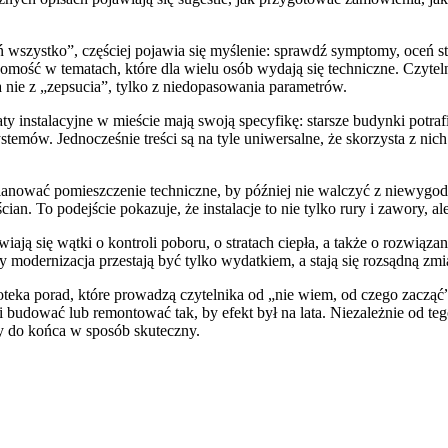
ń wszystko”, częściej pojawia się myślenie: sprawdź symptomy, oceń sta
omość w tematach, które dla wielu osób wydają się techniczne. Czyte
 nie z „zepsucia”, tylko z niedopasowania parametrów.
maty instalacyjne w mieście mają swoją specyfikę: starsze budynki pot
emów. Jednocześnie treści są na tyle uniwersalne, że skorzysta z nich 
lanować pomieszczenie techniczne, by później nie walczyć z niewygodn
an. To podejście pokazuje, że instalacje to nie tylko rury i zawory, ale
ją się wątki o kontroli poboru, o stratach ciepła, a także o rozwiąza
 modernizacja przestają być tylko wydatkiem, a stają się rozsądną zmi
teka porad, które prowadzą czytelnika od „nie wiem, od czego zacząć” 
budować lub remontować tak, by efekt był na lata. Niezależnie od te
 do końca w sposób skuteczny.