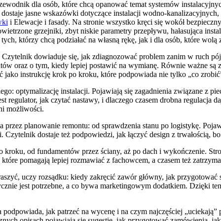
zewodnik dla osób, które chcą opanować temat systemów instalacyjny
k dostaje jasne wskazówki dotyczące instalacji wodno-kanalizacyjnych, 
wki
i Elewacje i fasady. Na stronie wszystko kręci się wokół bezpiec
owietrzone grzejniki, zbyt niskie parametry przepływu, hałasująca inst
 tych, którzy chcą podziałać na własną rękę, jak i dla osób, które wo
zytelnik dowiaduje się, jak zdiagnozować problem zanim w ruch pójdą
ntów oraz o tym, kiedy lepiej postawić na wymianę. Równie ważne są 
jako instrukcję krok po kroku, które podpowiada nie tylko „co zrobić”,
ego: optymalizację instalacji. Pojawiają się zagadnienia związane z 
st regulator, jak czytać nastawy, i dlaczego czasem drobna regulacja da
ni możliwości.
 przez planowanie remontu: od sprawdzenia stanu po logistykę. Pojaw
 Czytelnik dostaje też podpowiedzi, jak łączyć design z trwałością, bo
 po kroku, od fundamentów przez ściany, aż po dach i wykończenie. S
ci, które pomagają lepiej rozmawiać z fachowcem, a czasem też zatrzy
szyć, uczy rozsądku: kiedy zakręcić zawór główny, jak przygotować się 
ycznie jest potrzebne, a co bywa marketingowym dodatkiem. Dzięki tem
na podpowiada, jak patrzeć na wycenę i na czym najczęściej „uciekają” 
nych opisach pojawiają się sugestie, jak przygotować zamówienia, jak