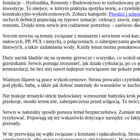
Instalacje – Hydraulika, Remonty i Budownictwo to rozbudowany pr
inwestycje. To miejsce, w którym praktyka spotyka teorię, a czytelni
konstrukcyjno-wykończeniowych. Zobacz kategorie:
Piwnice i scho
suchych definicji pojawiają się typowe sytuacje: cieknący zawór, zap
remontu. Dzięki temu serwis jest codziennie potrzebny – zarówno dla
Sercem serwisu są tematy związane z montażem i serwisem wod-kan. C
stalowych, PP, PEX i innych), o połączeniach, o zabezpieczaniu gwi
liniowych, a także uzdatniania wody. Każdy temat można potraktować 
Duży nacisk kładzie się na systemy grzewcze i wszystko, co wokół ni
grzejnikami. Serwis pomaga zrozumieć, jak działa cyrkulacja, po co je
termoizolacji, bo bez niej nawet najlepsze rozwiązanie nie pokaże peł
Ważnym filarem są prace wykończeniowe. Strona prowadzi czytelnika
pod płytki, farbę, a także jak dobrać materiały do warunków w kuchni.
Nie brakuje tematyki stricte budowlanej: wznoszenie budynku krok
przekroje, mostki termiczne, zabezpieczenia przed wilgocią. To treś
Serwis w naturalny sposób porusza temat bezpieczeństwa. Zamiast stra
ryzykować. Pojawiają się też wskazówki dotyczące narzędzi: co fakt
przesady.
W tle przewijają się wątki związane z kosztami i opłacalnością. Stro
zamówieniach, albo prace wykonywane w złej kolejności. W praktycz