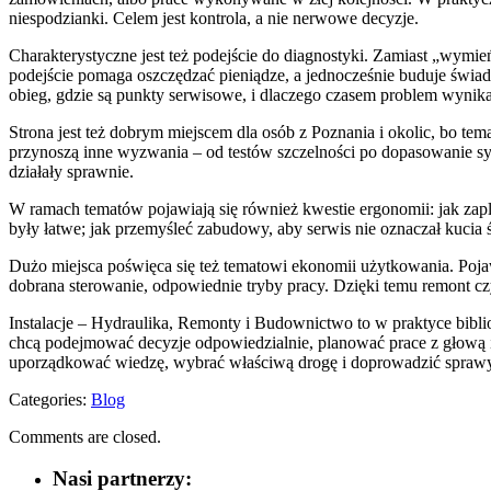
niespodzianki. Celem jest kontrola, a nie nerwowe decyzje.
Charakterystyczne jest też podejście do diagnostyki. Zamiast „wymie
podejście pomaga oszczędzać pieniądze, a jednocześnie buduje świad
obieg, gdzie są punkty serwisowe, i dlaczego czasem problem wynika
Strona jest też dobrym miejscem dla osób z Poznania i okolic, bo te
przynoszą inne wyzwania – od testów szczelności po dopasowanie syst
działały sprawnie.
W ramach tematów pojawiają się również kwestie ergonomii: jak zap
były łatwe; jak przemyśleć zabudowy, aby serwis nie oznaczał kucia ści
Dużo miejsca poświęca się też tematowi ekonomii użytkowania. Pojawia
dobrana sterowanie, odpowiednie tryby pracy. Dzięki temu remont czy
Instalacje – Hydraulika, Remonty i Budownictwo to w praktyce biblio
chcą podejmować decyzje odpowiedzialnie, planować prace z głową i 
uporządkować wiedzę, wybrać właściwą drogę i doprowadzić sprawy
Categories:
Blog
Comments are closed.
Nasi partnerzy: