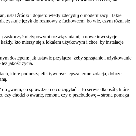
n, ustal źródło i dopiero wtedy zdecyduj o modernizacji. Takie
lnik zyskuje język do rozmowy z fachowcem, bo wie, czym różni się
rafią zaskoczyć nietypowymi rozwiązaniami, a nowe inwestycje
każdy, kto mierzy się z lokalem użytkowym i chce, by instalacje
ym dostępem; jak ustawić przyłącza, żeby sprzątanie i użytkowanie
 też jakość życia.
niach, które podnoszą efektywność: lepsza termoizolacja, dobrze
aną.
do „wiem, co sprawdzić i o co zapytać”. To serwis dla osób, które
go, czy chodzi o awarię, remont, czy o przebudowę – strona pomaga