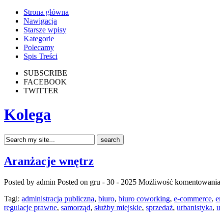
Strona główna
Nawigacja
Starsze wpisy
Kategorie
Polecamy
Spis Treści
SUBSCRIBE
FACEBOOK
TWITTER
Kolega
Aranżacje wnętrz
Posted by admin
Posted on gru - 30 - 2025
Możliwość komentowani
Tagi:
administracja publiczna
,
biuro
,
biuro coworking
,
e-commerce
,
e
regulacje prawne
,
samorząd
,
służby miejskie
,
sprzedaż
,
urbanistyka
,
u