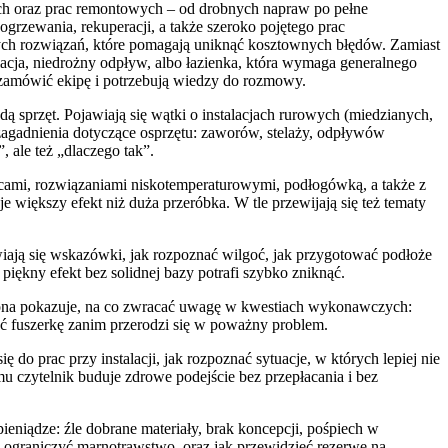
ch oraz prac remontowych – od drobnych napraw po pełne
ogrzewania, rekuperacji, a także szeroko pojętego prac
znych rozwiązań, które pomagają uniknąć kosztownych błędów. Zamiast
alacja, niedrożny odpływ, albo łazienka, która wymaga generalnego
lą zamówić ekipę i potrzebują wiedzy do rozmowy.
 sprzęt. Pojawiają się wątki o instalacjach rurowych (miedzianych,
zagadnienia dotyczące osprzętu: zaworów, stelaży, odpływów
 ale też „dlaczego tak”.
piecami, rozwiązaniami niskotemperaturowymi, podłogówką, a także z
je większy efekt niż duża przeróbka. W tle przewijają się też tematy
iają się wskazówki, jak rozpoznać wilgoć, jak przygotować podłoże
 piękny efekt bez solidnej bazy potrafi szybko zniknąć.
trona pokazuje, na co zwracać uwagę w kwestiach wykonawczych:
mać fuszerkę zanim przerodzi się w poważny problem.
do prac przy instalacji, jak rozpoznać sytuacje, w których lepiej nie
u czytelnik buduje zdrowe podejście bez przepłacania i bez
pieniądze: źle dobrane materiały, brak koncepcji, pośpiech w
 ograniczyć marnotrawstwo, oraz jak przewidzieć rezerwę na