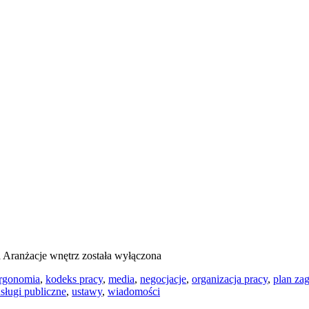
a
Aranżacje wnętrz
została wyłączona
rgonomia
,
kodeks pracy
,
media
,
negocjacje
,
organizacja pracy
,
plan za
sługi publiczne
,
ustawy
,
wiadomości