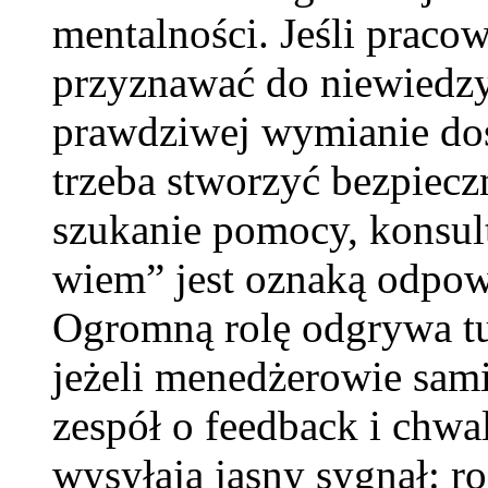
mentalności. Jeśli praco
przyznawać do niewiedzy
prawdziwej wymianie doś
trzeba stworzyć bezpiecz
szukanie pomocy, konsult
wiem” jest oznaką odpowi
Ogromną rolę odgrywa tu
jeżeli menedżerowie sami 
zespół o feedback i chwa
wysyłają jasny sygnał: r